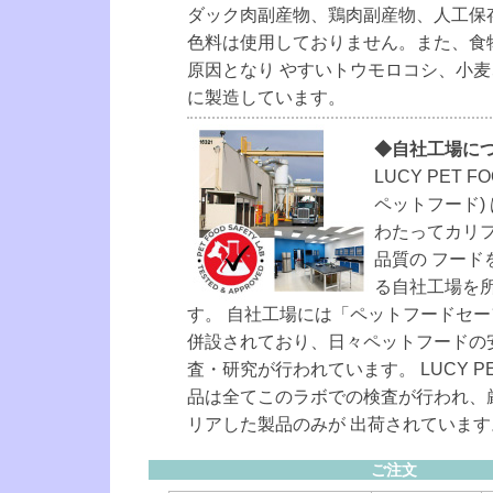
ダック肉副産物、鶏肉副産物、人工保
色料は使用しておりません。また、食
原因となり やすいトウモロコシ、小
に製造しています。
◆自社工場に
LUCY PET F
ペットフード)
わたってカリ
品質の フード
る自社工場を
す。 自社工場には「ペットフードセ
併設されており、日々ペットフードの
査・研究が行われています。 LUCY PET
品は全てこのラボでの検査が行われ、
リアした製品のみが 出荷されています
ご注文