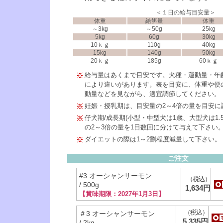
＜１日の給与目安量＞
体重
給餌量
体重
～3kg
～50g
25kg
5kg
60g
30kg
10ｋｇ
110g
40kg
15kg
140g
50kg
20ｋｇ
185g
60ｋｇ
給与量はあくまで目安です。犬種・運動量・年
により違いがあります。表を目安に、体重や便
動量などを見ながら、適宜調節してください。
妊娠・授乳期は、目安量の2～4倍の量を目安に
仔犬期/成長期(小型・中型犬は1歳、大型犬は1.
の2～3倍の量を1日数回に分けて与えて下さい
ダイエットの際は1～2割程度減量して下さい。
ご注文
#3 オーシャンサーモン
（税込）
/ 500g
1,634円
【賞味期限：2027年1月3日】
（税込）
＃3 オーシャンサーモン
5,335円
/ 2kg