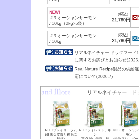
NEW!
（税込）
＃3 オーシャンサーモン
21,780円
/ 10kg（2kg×5袋）
（税込）
＃3 オーシャンサーモン
21,780円
/ 10kg
リアルネイチャー ドッグフード1
に関するお詫びとお知らせ
(2026
Real Nature Recipe製品
応について
(2026.7)
リアルネイチャー ドッグ
NO.1プレイリーラム
NO.2フォレストチキ
NO.3オーシャ
(健康な皮膚と被毛に
ン
モン
配慮)
(消化器の健康に配
(食物アレルギー