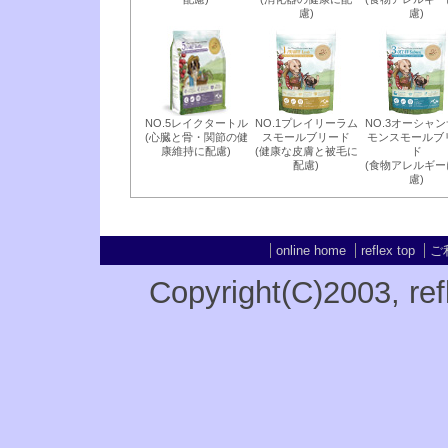
慮)
慮)
NO.5レイクタートル
NO.1プレイリーラム
NO.3オーシャ
(心臓と骨・関節の健
スモールブリード
モンスモールブ
康維持に配慮)
(健康な皮膚と被毛に
ド
配慮)
(食物アレルギー
慮)
online home
reflex top
ご
Copyright(C)2003
, re