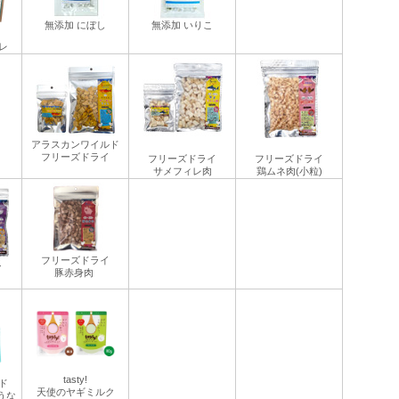
無添加 にぼし
無添加 いりこ
レ
アラスカンワイルド
フリーズドライ
フリーズドライ
フリーズドライ
サメフィレ肉
鶏ムネ肉(小粒)
フリーズドライ
イ
豚赤身肉
tasty!
ド
天使のヤギミルク
うな