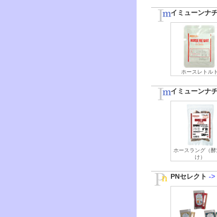
イミューンナチ
ホースレトル
イミューンナ
ホースラング（酵
け）
PNセレクト
->