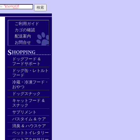
ご利用ガイド
カゴの確認
配送案内
お問合せ
ドッグフード &
フードサポート
ドッグ缶・レトルト
フード
冷蔵・冷凍フード・
おやつ
ドッグスナック
キャットフード &
スナック
サプリメント
バスタイム & ケア
消臭 & ハウスケア
ペットトイレタリー
ペットアクセサリー