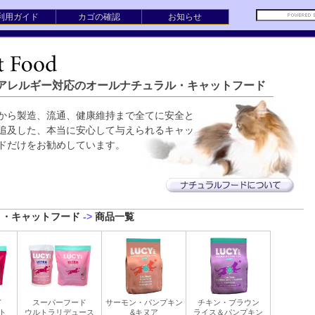
利用ガイド
カゴの確認
お知らせ
アレルギー対応のオールナチュラル・キャットフード
から製造、流通、健康維持まで全てに安全と
追及した、本当に安心して与えられるキャッ
ドだけをお勧めしています。
ト・キャットフード
->
商品一覧
ド
スーパーフード
サーモン・パンプキン
チキン・ブラウン
ト
ウルトラリデュース
&キヌア
ライス＆パンプキン