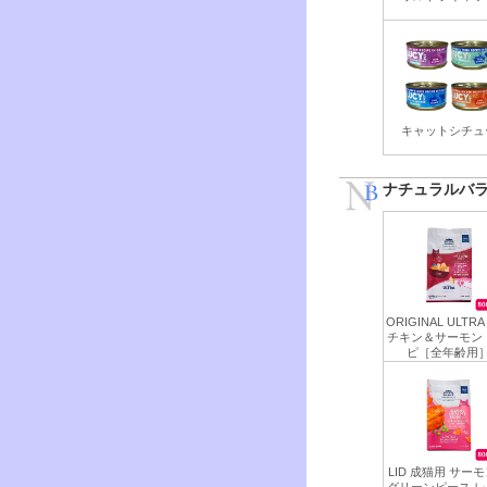
キャットシチュ
ナチュラルバ
ORIGINAL ULTR
チキン＆サーモン
ピ［全年齢用
LID 成猫用 サー