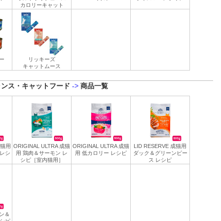
カロリーキャット
ー
リッキーズ
キャットムース
ランス・キャットフード
->
商品一覧
A 猫用
ORIGINAL ULTRA 成猫
ORIGINAL ULTRA 成猫
LID RESERVE 成猫用
 レシ
用 鶏肉＆サーモン レ
用 低カロリー レシピ
ダック＆グリーンピー
］
シピ［室内猫用］
ス レシピ
モン＆