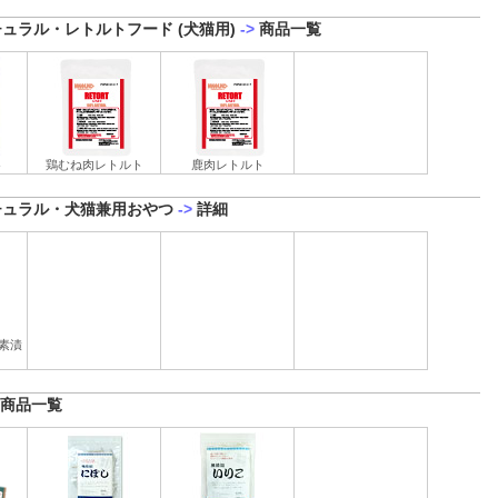
ュラル・レトルトフード (犬猫用)
->
商品一覧
ト
鶏むね肉レトルト
鹿肉レトルト
チュラル・犬猫兼用おやつ
->
詳細
素漬
商品一覧