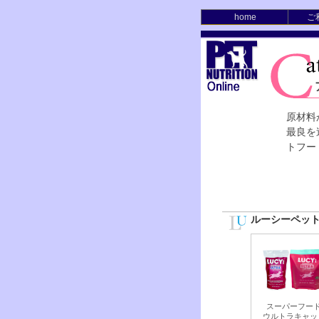
home
ご
原材料
最良を
トフー
ルーシーペッ
スーパーフー
ウルトラキャッ