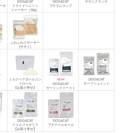
DOG&CAT
DOG&CAT
ササミクランチ
ーキ
ドライドベニソン
プチラムラング
ジャーキー（30g）
プ
ふわふわスモーキー
[ササミ]
ミルクヘアボールコン
DOG&CAT
NEW!
トロール
キープジョイント
DOG&CAT
】
【お取り寄せ】
ガーリックイースト
DOG&CAT
DOG&CAT
クリルフェカリス
プチクリルオイル
【お取り寄せ】