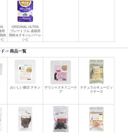
RA
ORIGINAL ULTRA
猫用
プレートフル 成猫用
鶏肉
鶏肉＆チキンレバーレ
シピ
シピ
ード
->
商品一覧
おいしい腸活 チキン
デリシャスキドニーケ
ナチュラルキュービッ
ア
クチーズ