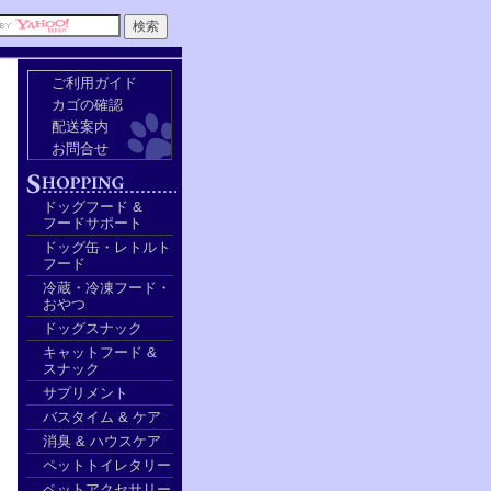
ご利用ガイド
カゴの確認
配送案内
お問合せ
ドッグフード &
フードサポート
ドッグ缶・レトルト
フード
冷蔵・冷凍フード・
おやつ
ドッグスナック
キャットフード &
スナック
サプリメント
バスタイム & ケア
消臭 & ハウスケア
ペットトイレタリー
ペットアクセサリー