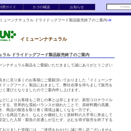
利用ガイド
カゴの確認
お知らせ
ミューンナチュラル ドライドッグフード製品販売終了のご案内
イミューンナチュラル
ュラル ドライドッグフード製品販売終了のご案内
ーンナチュラル製品をご愛顧いただきまして誠にありがとうござい
長きに亘り多くのお客様にご愛顧頂いておりました『イミューンナ
イドッグフード』製品におきまして、弊社在庫を持ちまして販売を
だく運びとなりましたのでご案内申し上げます。
などによりお客様もご存じの事とは存じますが、新型コロナウイル
とする、世界的な需給バランスが崩れたことで、原材料費の高騰、
き、商品の製造を取り巻く環境は厳しくなる一方です。
ている商品であり、なんとか継続したく原材料の入手等に奔走して
安定した入荷・製造の見通しが立たず、止むを得ず販売を終了する
。
ておりました皆様には、ご迷惑をおかけし誠に申し訳ございません