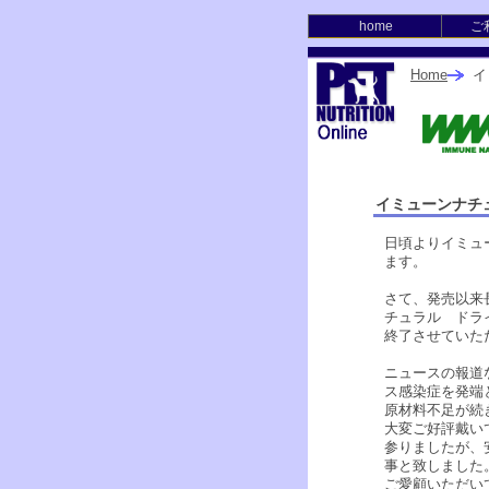
home
ご
Home
イ
イミューンナチ
日頃よりイミュ
ます。
さて、発売以来
チュラル ドラ
終了させていた
ニュースの報道
ス感染症を発端
原材料不足が続
大変ご好評戴い
参りましたが、
事と致しました
ご愛顧いただい